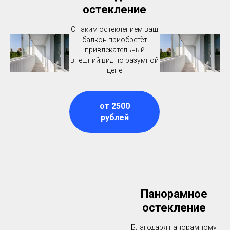
остекление
С таким остеклением ваш
балкон приобретёт
привлекательный
внешний вид по разумной
цене
от 2500
рублей
Панорамное
остекление
Благодаря панорамному