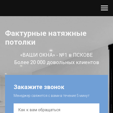
Фактурные натяжные
потолки
«ВАШИ ОКНА» - №1 в ПСКОВЕ
Более 20 000 довольных клиентов
Закажите звонок
Менеджер свяжется с вами в течение 5 минут